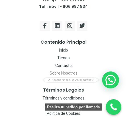
Tel. móvil - 606 997 834
Contenido Principal
Inicio
Tienda
Contacto
Sobre Nosotros
¿Podemos ayudarte?
Términos Legales
Términos y condiciones
Políticas de privacidad
Realiza tu pedido por llamada
Política de Cookies