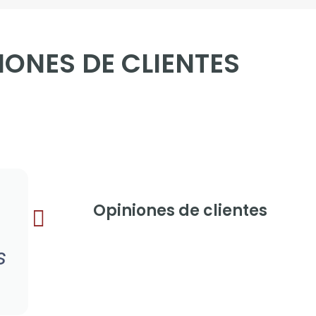
IONES DE CLIENTES
Juan Ruiz
DENTISTA
Muy atentos y eficaces a l
Opiniones de clientes
de gestionar mi pedido. S
s
profesionales.