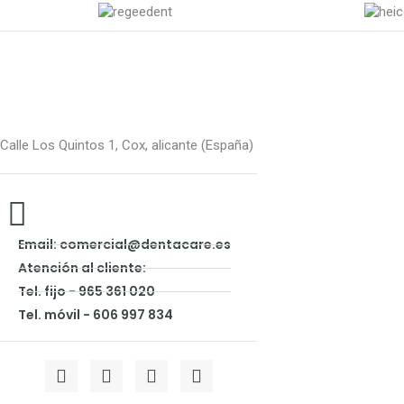
Calle Los Quintos 1, Cox, alicante (España)
Email: comercial@dentacare.es
Atención al cliente:
Tel. fijo - 965 361 020
Tel. móvil - 606 997 834