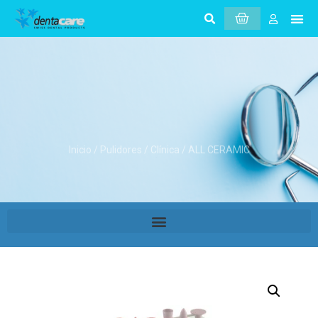
Inicio
/
Pulidores
/
Clínica
/ ALL CERAMIC