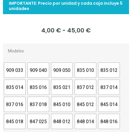
IMPORTANTE: Precio por unidad y cada caja incluye 5
unidades
4,00
€
-
45,00
€
Modelos
909 033
909 040
909 050
835 010
835 012
835 014
835 016
835 021
837 012
837 014
837 016
837 018
845 010
845 012
845 014
845 018
847 025
848 012
848 014
848 016