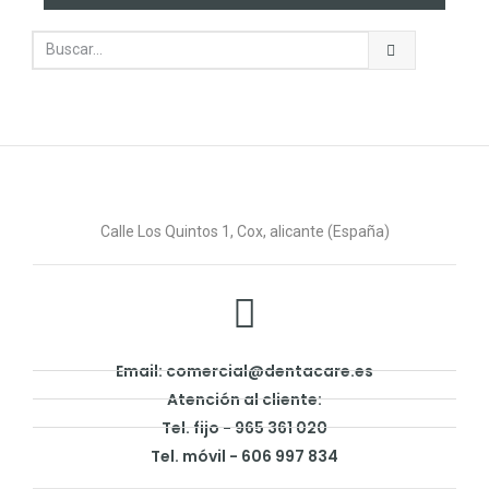
Calle Los Quintos 1, Cox, alicante (España)
Email: comercial@dentacare.es
Atención al cliente:
Tel. fijo - 965 361 020
Tel. móvil - 606 997 834