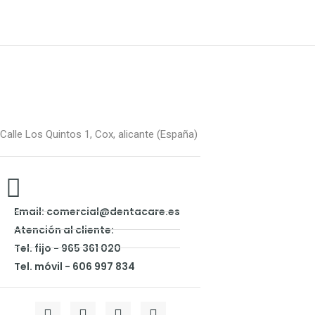
Calle Los Quintos 1, Cox, alicante (España)
Email: comercial@dentacare.es
Atención al cliente:
Tel. fijo - 965 361 020
Tel. móvil - 606 997 834