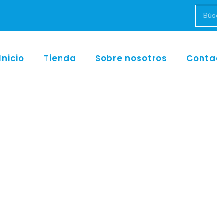
Inicio
Tienda
Sobre nosotros
Conta
/
Instumental quirúrjico
/
Mangos
/ Mango hexagonal de silicona ADEP