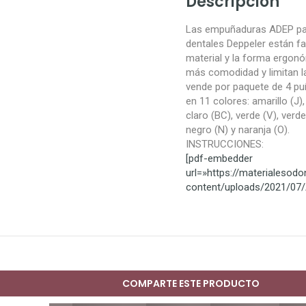
Descripción
Las empuñaduras ADEP pa
dentales Deppeler están fa
material y la forma ergon
más comodidad y limitan la
vende por paquete de 4 pu
en 11 colores: amarillo (J), 
claro (BC), verde (V), verde
negro (N) y naranja (O).
INSTRUCCIONES:
[pdf-embedder
url=»https://materialesod
content/uploads/2021/07/
COMPARTE ESTE PRODUCTO