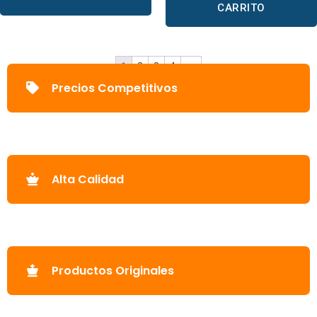
CARRITO
1
2
3
4
→
Precios Competitivos
Alta Calidad
Productos Originales