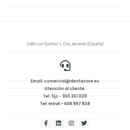
Calle Los Quintos 1, Cox, alicante (España)
Email: comercial@dentacare.es
Atención al cliente:
Tel. fijo - 965 361 020
Tel. móvil - 606 997 834