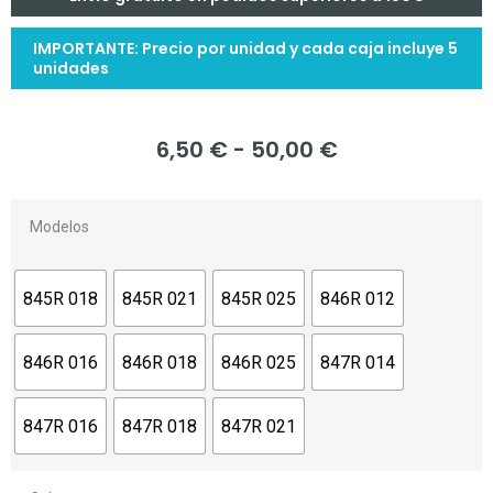
IMPORTANTE: Precio por unidad y cada caja incluye 5
unidades
6,50
€
-
50,00
€
Modelos
845R 018
845R 021
845R 025
846R 012
846R 016
846R 018
846R 025
847R 014
847R 016
847R 018
847R 021