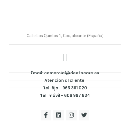
Calle Los Quintos 1, Cox, alicante (España)
Email: comercial@dentacare.es
Atención al cliente:
Tel. fijo - 965 361 020
Tel. móvil - 606 997 834