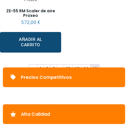
ZE-55 RM Scaler de aire
Proxeo
572,00
€
AÑADIR AL
CARRITO
←
1
2
3
…
12
13
14
15
Precios Competitivos
Alta Calidad