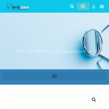
Inicio
/
w&h
/ WS-92 LG Contra angulo para cirugía