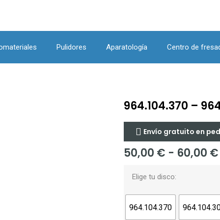
omateriales
Pulidores
Aparatología
Centro de fresa
964.104.370 – 96
Envío gratuito en pe
50,00
€
-
60,00
€
Elige tu disco:
964.104.370
964.104.3