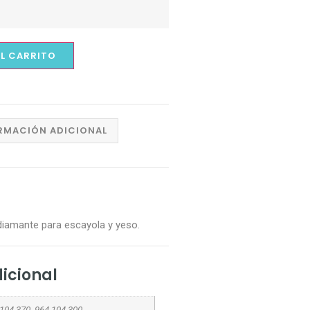
AL CARRITO
RMACIÓN ADICIONAL
diamante para escayola y yeso.
icional
104.370, 964.104.300