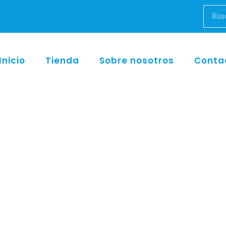
Inicio
Tienda
Sobre nosotros
Conta
Inicio
/
Discos
/ 964.104.370 – 964.104.300