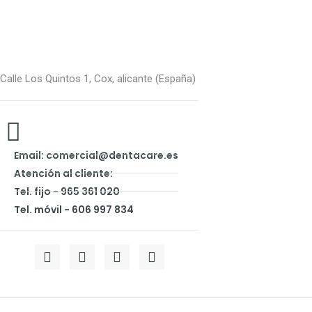
Calle Los Quintos 1, Cox, alicante (España)
Email: comercial@dentacare.es
Atención al cliente:
Tel. fijo - 965 361 020
Tel. móvil - 606 997 834