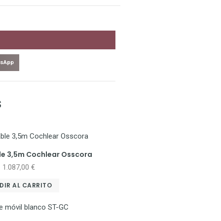
sApp
s
le 3,5m Cochlear Osscora
1.087,00
€
DIR AL CARRITO