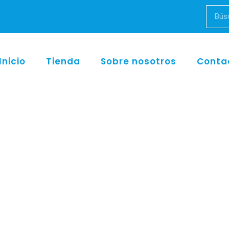
Inicio
Tienda
Sobre nosotros
Conta
Inicio
/
w&h
/ EB-75 contra-àngulo 16:1, ENDEA