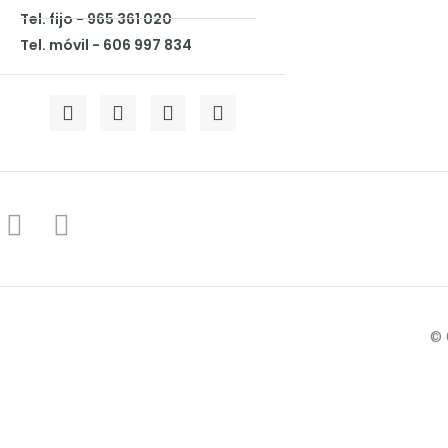
Tel. fijo - 965 361 020
Tel. móvil - 606 997 834
© 