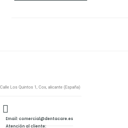
Calle Los Quintos 1, Cox, alicante (España)
Email: comercial@dentacare.es
Atención al cliente: