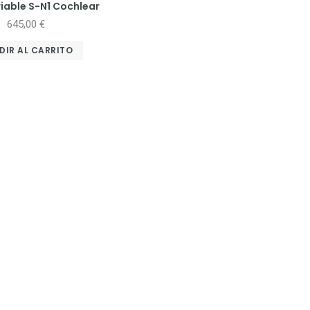
iable S-N1 Cochlear
645,00
€
DIR AL CARRITO