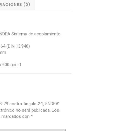
RACIONES (0)
ENDEA Sistema de acoplamiento:
64 (DIN 13.940)
 mm
a 600 min-1
EB-79 contra-àngulo 2:1, ENDEA”
ctrónico no será publicada.
Los
án marcados con
*