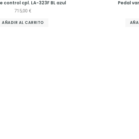
 control cpl. LA-323F BL azul
Pedal var
715,00
€
AÑADIR AL CARRITO
AÑA