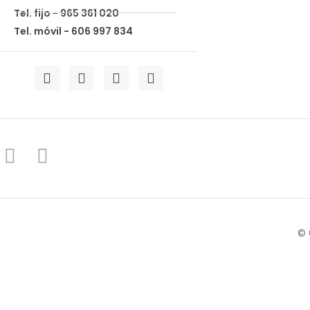
Tel. fijo - 965 361 020
Tel. móvil - 606 997 834
© 