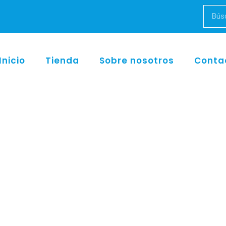
Inicio
Tienda
Sobre nosotros
Conta
Inicio
/
w&h
/ EB-79 contra-àngulo 2:1, ENDEA