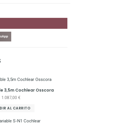
sApp
s
le 3,5m Cochlear Osscora
1.087,00
€
DIR AL CARRITO