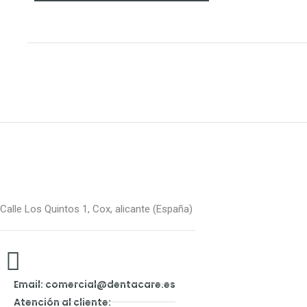
Calle Los Quintos 1, Cox, alicante (España)
Email: comercial@dentacare.es
Atención al cliente: