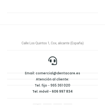
Calle Los Quintos 1, Cox, alicante (España)
Email: comercial@dentacare.es
Atención al cliente:
Tel. fijo - 965 361 020
Tel. móvil - 606 997 834