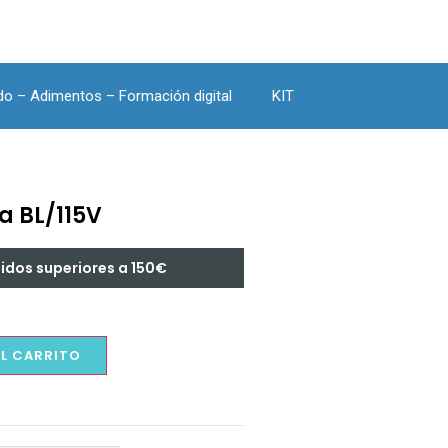
do – Adimentos – Formación digital
KIT
a BL/115V
didos superiores a 150€
AL CARRITO