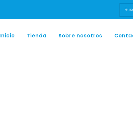
Inicio
Tienda
Sobre nosotros
Conta
Inicio
/
w&h
/ LA-315 TE Perfecta BL/115V