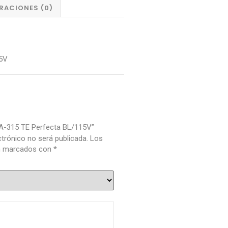
RACIONES (0)
15V
“LA-315 TE Perfecta BL/115V”
ctrónico no será publicada.
Los
án marcados con
*