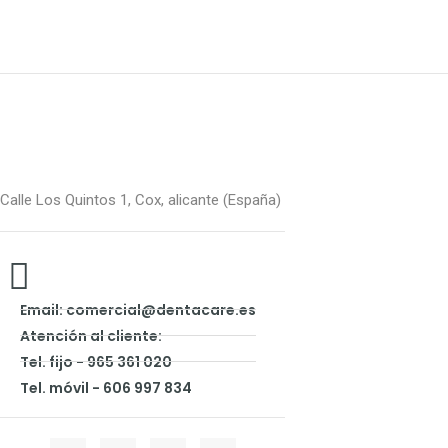
Calle Los Quintos 1, Cox, alicante (España)
Email: comercial@dentacare.es
Atención al cliente:
Tel. fijo - 965 361 020
Tel. móvil - 606 997 834