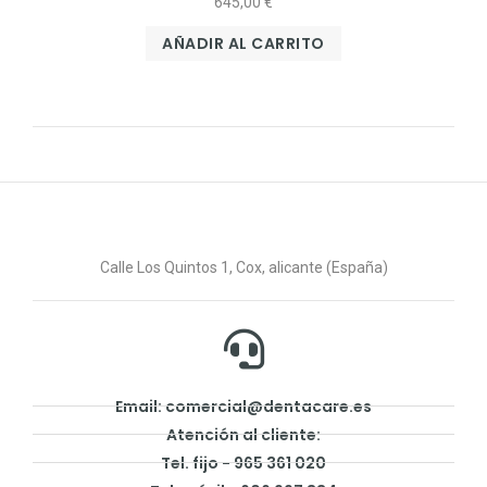
645,00
€
AÑADIR AL CARRITO
Calle Los Quintos 1, Cox, alicante (España)
Email: comercial@dentacare.es
Atención al cliente:
Tel. fijo - 965 361 020