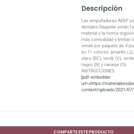
Descripción
Las empuñaduras ADEP pa
dentales Deppeler están fa
material y la forma ergon
más comodidad y limitan la
vende por paquete de 4 pu
en 11 colores: amarillo (J), 
claro (BC), verde (V), verde
negro (N) y naranja (O).
INSTRUCCIONES:
[pdf-embedder
url=»https://materialesod
content/uploads/2021/07/
COMPARTE ESTE PRODUCTO