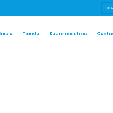
Inicio
Tienda
Sobre nosotros
Conta
nstumental quirúrjico
/
Mangos
/ Mango hexagonal de silicona ADEP