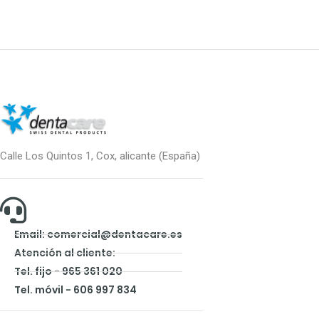
Calle Los Quintos 1, Cox, alicante (España)
Email: comercial@dentacare.es
Atención al cliente:
Tel. fijo - 965 361 020
Tel. móvil - 606 997 834