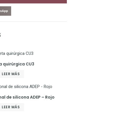
sApp
s
a quirúrgica CU3
LEER MÁS
l de silicona ADEP – Rojo
LEER MÁS