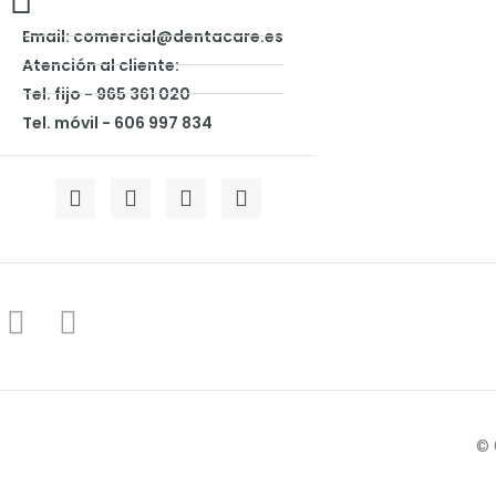
Email: comercial@dentacare.es
Atención al cliente:
Tel. fijo - 965 361 020
Tel. móvil - 606 997 834
© 