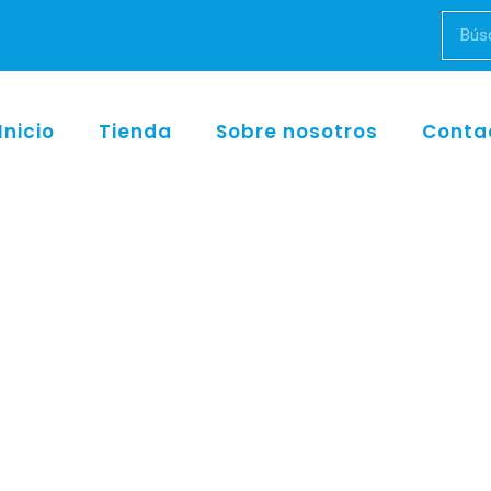
Inicio
Tienda
Sobre nosotros
Conta
Inicio
/
w&h
/ Maquina de sellado con calor SEALVAL2