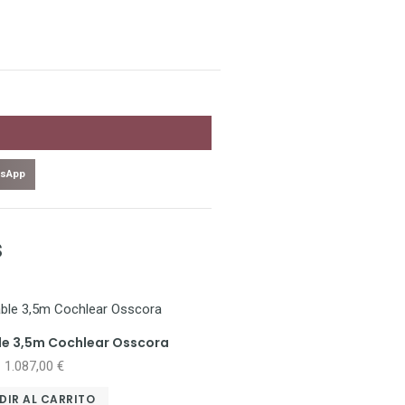
sApp
s
le 3,5m Cochlear Osscora
1.087,00
€
DIR AL CARRITO