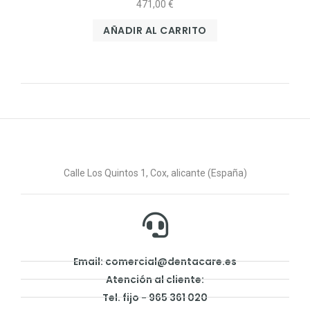
471,00
€
AÑADIR AL CARRITO
Calle Los Quintos 1, Cox, alicante (España)
Email: comercial@dentacare.es
Atención al cliente:
Tel. fijo - 965 361 020