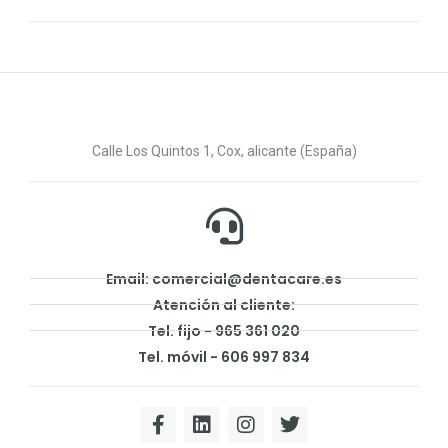
Calle Los Quintos 1, Cox, alicante (España)
Email: comercial@dentacare.es
Atención al cliente:
Tel. fijo - 965 361 020
Tel. móvil - 606 997 834