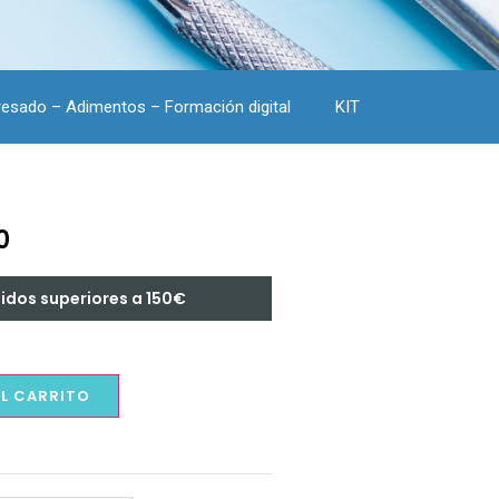
resado – Adimentos – Formación digital
KIT
0
didos superiores a 150€
AL CARRITO