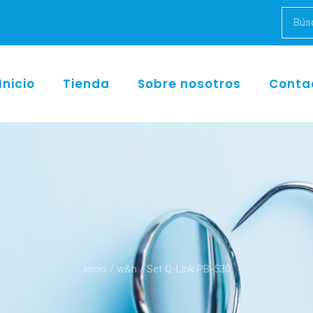
Inicio
Tienda
Sobre nosotros
Conta
Inicio
/
w&h
/ Set Q-Link PB-530