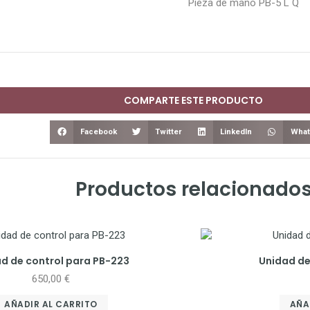
Pieza de mano PB-5 L Q
COMPARTE ESTE PRODUCTO
Facebook
Twitter
LinkedIn
What
Productos relacionado
d de control para PB-223
Unidad de
650,00
€
AÑADIR AL CARRITO
AÑA