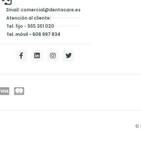
Email: comercial@dentacare.es
Atención al cliente:
Tel. fijo - 965 361 020
Tel. móvil - 606 997 834
© 