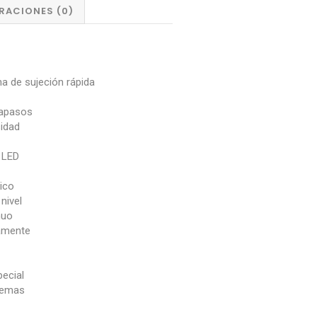
RACIONES (0)
a de sujeción rápida
capasos
idad
 LED
rico
nivel
nuo
amente
pecial
stemas