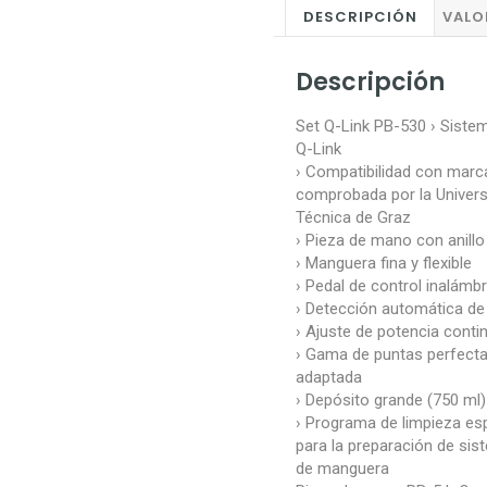
DESCRIPCIÓN
VALO
Descripción
Set Q-Link PB-530 › Sistem
Q-Link
› Compatibilidad con mar
comprobada por la Univers
Técnica de Graz
› Pieza de mano con anillo
› Manguera fina y flexible
› Pedal de control inalámb
› Detección automática de 
› Ajuste de potencia conti
› Gama de puntas perfect
adaptada
› Depósito grande (750 ml)
› Programa de limpieza es
para la preparación de si
de manguera