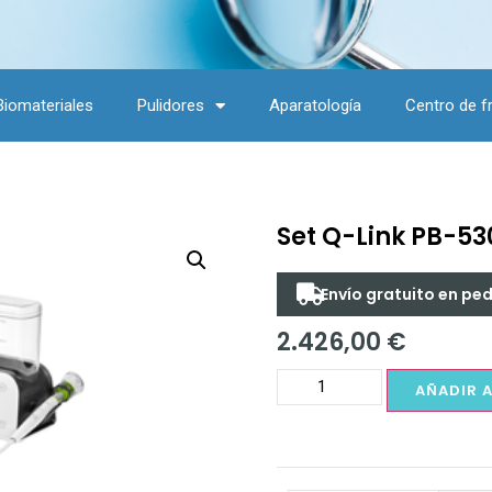
Biomateriales
Pulidores
Aparatología
Centro de f
Set Q-Link PB-53
Envío gratuito en pe
2.426,00
€
AÑADIR 