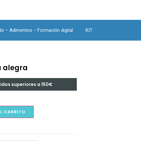
do – Adimentos – Formación digital
KIT
a alegra
didos superiores a 150€
AL CARRITO