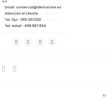
Email: comercial@dentacare.es
Atención al cliente:
Tel. fijo - 965 361 020
Tel. móvil - 606 997 834
© 