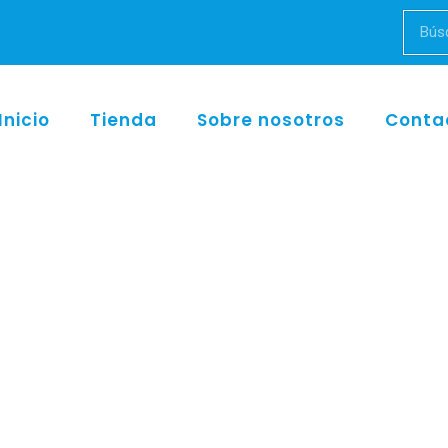
Inicio
Tienda
Sobre nosotros
Conta
Inicio
/
w&h
/ TE-97 RM Turbina alegra