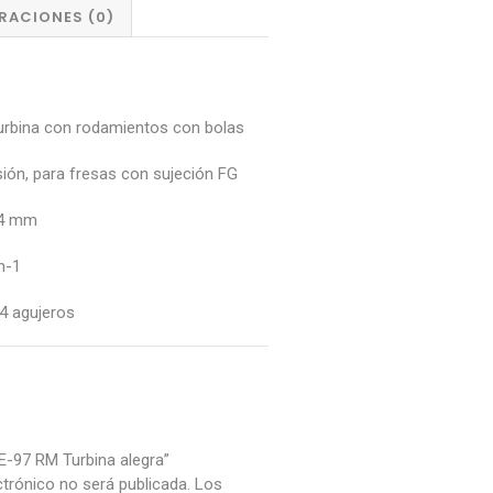
RACIONES (0)
urbina con rodamientos con bolas
esión, para fresas con sujeción FG
,4 mm
n-1
4 agujeros
TE-97 RM Turbina alegra”
ctrónico no será publicada.
Los