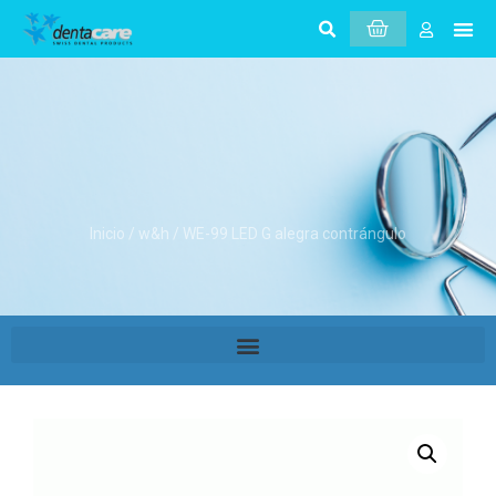
Inicio
/
w&h
/ WE-99 LED G alegra contrángulo