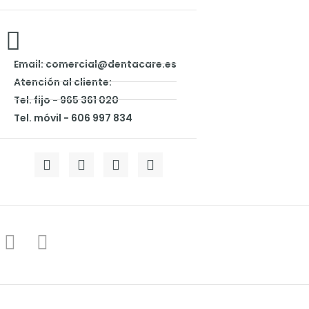
Email: comercial@dentacare.es
Atención al cliente:
Tel. fijo - 965 361 020
Tel. móvil - 606 997 834