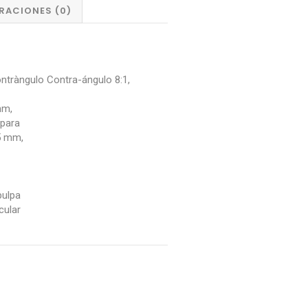
RACIONES (0)
tràngulo Contra-ángulo 8:1,
mm,
 para
5 mm,
pulpa
cular