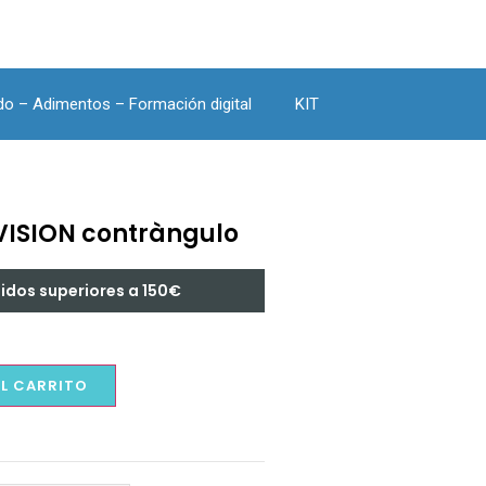
do – Adimentos – Formación digital
KIT
VISION contràngulo
didos superiores a 150€
AL CARRITO