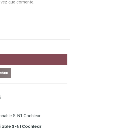
 vez que comente.
sApp
s
iable S-N1 Cochlear