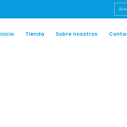
Inicio
Tienda
Sobre nosotros
Conta
Inicio
/
w&h
/ WK-86 LT synea VISION contràngulo