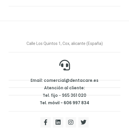
Calle Los Quintos 1, Cox, alicante (España)
Email: comercial@dentacare.es
Atención al cliente:
Tel. fijo - 965 361 020
Tel. móvil - 606 997 834