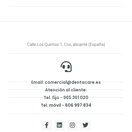
Calle Los Quintos 1, Cox, alicante (España)
Email: comercial@dentacare.es
Atención al cliente:
Tel. fijo - 965 361 020
Tel. móvil - 606 997 834