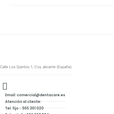
Calle Los Quintos 1, Cox, alicante (España)
Email: comercial@dentacare.es
Atención al cliente:
Tel. fijo - 965 361 020