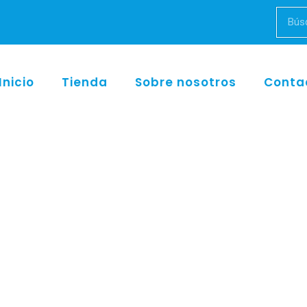
Inicio
Tienda
Sobre nosotros
Conta
Inicio
/
w&h
/ Lisa 22 (2019)