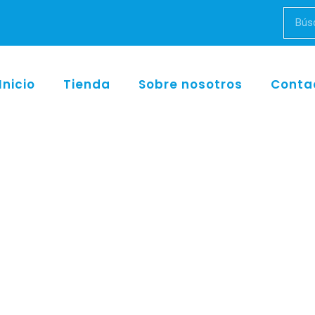
Inicio
Tienda
Sobre nosotros
Conta
Inicio
/
w&h
/ WK-93 LT synea VISON contra ángulo