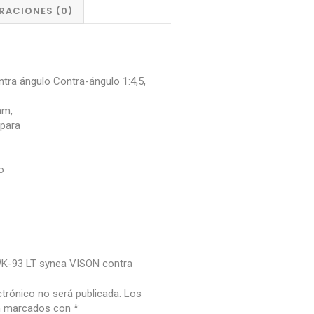
RACIONES (0)
ra ángulo Contra-ángulo 1:4,5,
mm,
 para
o
“WK-93 LT synea VISON contra
ctrónico no será publicada.
Los
án marcados con
*