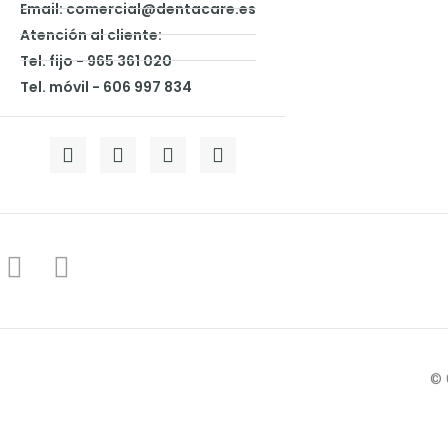
Email: comercial@dentacare.es
Atención al cliente:
Tel. fijo - 965 361 020
Tel. móvil - 606 997 834
© 