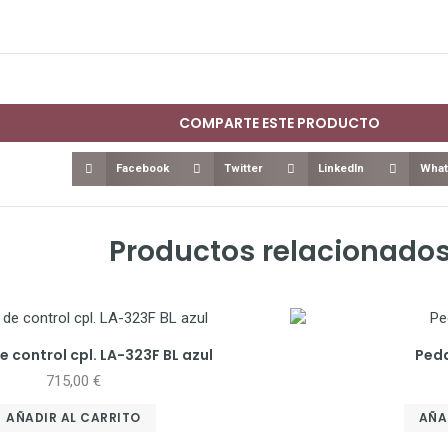
COMPARTE ESTE PRODUCTO
Facebook
Twitter
LinkedIn
What
Productos relacionado
 control cpl. LA-323F BL azul
Peda
715,00
€
AÑADIR AL CARRITO
AÑA