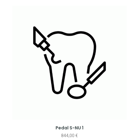
Pedal S-NU 1
844,00
€